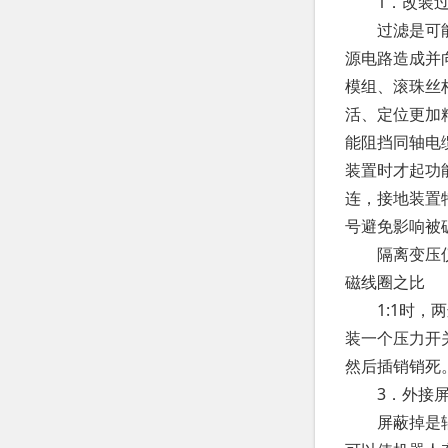
1．改装过
过滤是可能阻
源电路造成并
模组、滚珠丝
活、定位更加
能阻挡同轴电
装置时才起功
连，接地装置
号避免影响被
隔离变压仪的
磁线圈之比
1:1时，两
装一个压力开
然后插销销死
3．外接屏
屏蔽掉是辐射