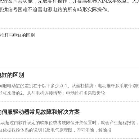
充分发挥其功能，完成各种操作，并提高机器人的成本效益。大
烦扰信号困难不迫害电源电路的所有畸形实际操作。
推杆与电缸的区别
电缸的区别
伺服电动缸的差别在于以下多少点:1、从丝杠情势：电动推杆多采取个别
丝杠来做的2、从与电机连接情势：电动推杆多采取齿轮
的伺服驱动器常见故障和解决方案
活动超过由软件设定的软限位或者硬限位开关位置时，就会产生超程报警
缸依据数控体系的说明书及电气原理图，即可消除，解除报