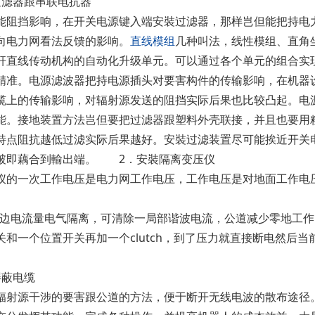
滤器跟串联电抗器
挡影响，在开关电源键入端安裝过滤器，那样岂但能把持电力
向电力网看法反馈的影响。
直线模组
几种叫法，线性模组、直角
杆直线传动机构的自动化升级单元。可以通过各个单元的组合实
精准。电源滤波器把持电源插头对要害构件的传输影响，在机器
缆上的传输影响，对辐射源发送的阻挡实际后果也比较凸起。电
能。接地装置方法岂但要把过滤器跟塑料外壳联接，并且也要用
特点阻抗越低过滤实际后果越好。安裝过滤装置尽可能挨近开关
破即藕合到輸出端。 2．安裝隔离变压仪
一次工作电压是电力网工作电压，工作电压是对地面工作电压
边电流量电气隔离，可清除一局部谐波电流，公道减少零地工作
关和一个位置开关再加一个clutch，到了压力就直接断电然后
。
蔽电缆
源干涉的要害跟公道的方法，便于断开无线电波的散布途径