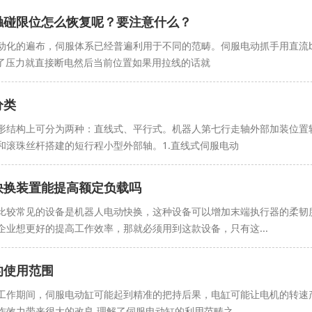
触碰限位怎么恢复呢？要注意什么？
的遍布，伺服体系已经普遍利用于不同的范畴。伺服电动抓手用直流ba
，到了压力就直接断电然后当前位置如果用拉线的话就
分类
形结构上可分为两种：直线式、平行式。机器人第七行走轴外部加装位置
和滚珠丝杆搭建的短行程小型外部轴。1.直线式伺服电动
快换装置能提高额定负载吗
比较常见的设备是机器人电动快换，这种设备可以增加末端执行器的柔韧
企业想更好的提高工作效率，那就必须用到这款设备，只有这...
的使用范围
工作期间，伺服电动缸可能起到精准的把持后果，电缸可能让电机的转速
作效力带来很大的改良 理解了伺服电动缸的利用范畴之