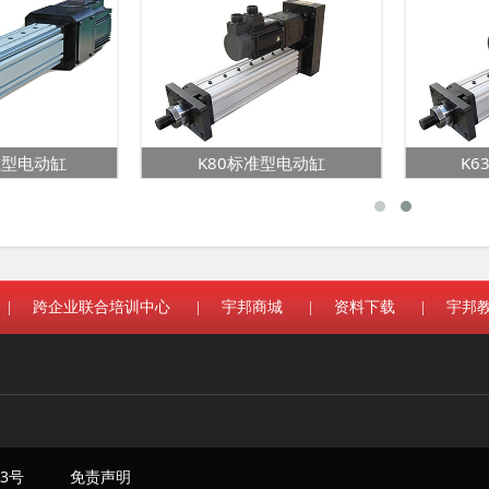
载型电动缸
K80标准型电动缸
K
|
跨企业联合培训中心
|
宇邦商城
|
资料下载
|
宇邦
93号
免责声明