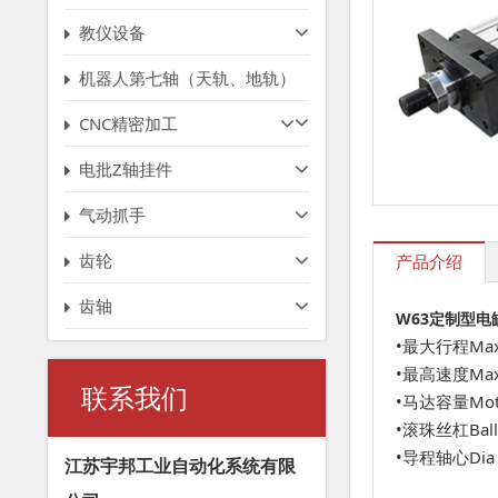
教仪设备
机器人第七轴（天轨、地轨）
CNC精密加工
电批Z轴挂件
气动抓手
齿轮
产品介绍
齿轴
W63定制
型电
•最大行程Ma
•最高速度Ma
联系我们
•马达容量Mo
•滚珠丝杠B
•导程轴心Di
江苏宇邦工业自动化系统有限