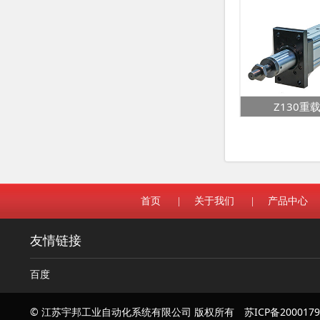
电动缸
Z110重载型电动缸
Z130重
首页
|
关于我们
|
产品中心
友情链接
百度
© 江苏宇邦工业自动化系统有限公司 版权所有
苏ICP备200017